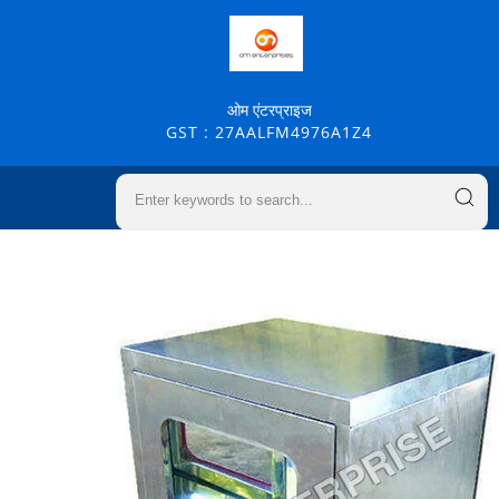
ओम एंटरप्राइज
GST : 27AALFM4976A1Z4