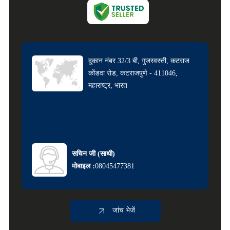
दुकान नंबर 32/3 बी, गुजरवस्ती, कटराज
कोंडवा रोड, कटराजपुणे - 411046,
महाराष्ट्र, भारत
सचिन जी
(
साथी
)
मोबाइल :
08045477381
जांच भेजें